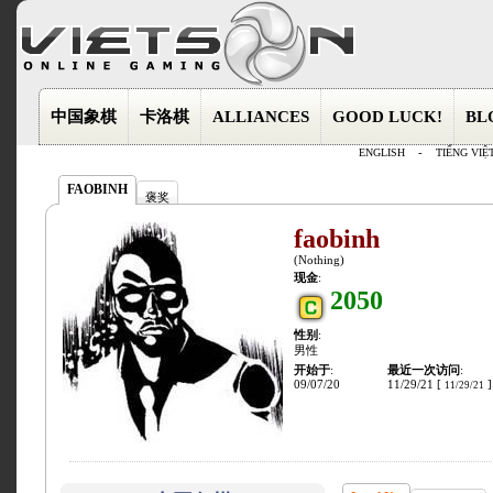
中国象棋
卡洛棋
ALLIANCES
GOOD LUCK!
BL
ENGLISH
-
TIẾNG VIỆ
FAOBINH
褒奖
faobinh
(Nothing)
现金
:
2050
性别
:
男性
开始于
:
最近一次访问
:
09/07/20
11/29/21 [
]
11/29/21