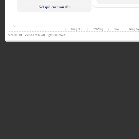
Kết quả các trận đấu
trang chủ
cờ tướng
carô
bang hộ
|
|
|
|
© 2000-2011 VietSon.com. All Rights Reserved.