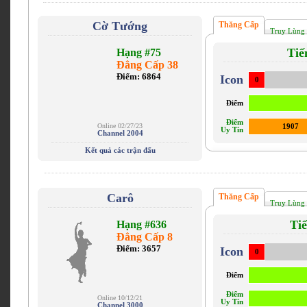
Cờ Tướng
Thăng Cấp
Truy Lùng 
Tiế
Hạng #75
Đẳng Cấp 38
Điểm: 6864
Icon
0
Điểm
Điểm
Online 02/27/23
1907
Uy Tín
Channel 2004
Kết quả các trận đấu
Carô
Thăng Cấp
Truy Lùng 
Ti
Hạng #636
Đẳng Cấp 8
Điểm: 3657
Icon
0
Điểm
Điểm
Online 10/12/21
Uy Tín
Channel 3000