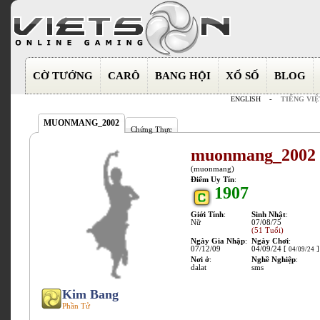
CỜ TƯỚNG
CARÔ
BANG HỘI
XỔ SỐ
BLOG
ENGLISH
-
TIẾNG VIỆ
MUONMANG_2002
Chứng Thực
muonmang_2002
(muonmang)
Điểm Uy Tín
:
1907
Giới Tính
:
Sinh Nhật
:
Nữ
07/08/75
(51 Tuổi)
Ngày Gia Nhập
:
Ngày Chơi
:
07/12/09
04/09/24 [
]
04/09/24
Nơi ở
:
Nghề Nghiệp
:
dalat
sms
Kim Bang
Phần Tử